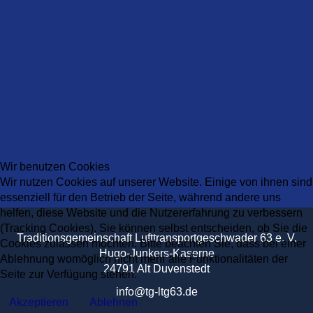
Wir benutzen Cookies
Wir nutzen Cookies auf unserer Website. Einige von ihnen sind
essenziell für den Betrieb der Seite, während andere uns
helfen, diese Website und die Nutzererfahrung zu verbessern
(Tracking Cookies). Sie können selbst entscheiden, ob Sie die
Traditionsgemeinschaft Lufttransportgeschwader 63 e. V.
Cookies zulassen möchten. Bitte beachten Sie, dass bei einer
Hugo-Junkers-Kaserne
Ablehnung womöglich nicht mehr alle Funktionalitäten der
24791 Alt Duvenstedt
Seite zur Verfügung stehen.
info@tg-ltg63.de
Akzeptieren
Ablehnen