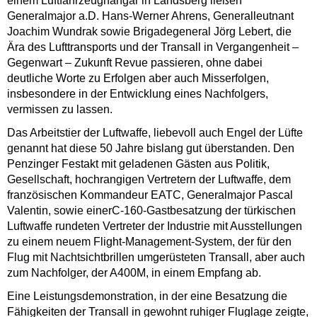
einem Luftfahrzeughangar in Landsberg ließen
Generalmajor a.D. Hans-Werner Ahrens, Generalleutnant
Joachim Wundrak sowie Brigadegeneral Jörg Lebert, die
Ära des Lufttransports und der Transall in Vergangenheit –
Gegenwart – Zukunft Revue passieren, ohne dabei
deutliche Worte zu Erfolgen aber auch Misserfolgen,
insbesondere in der Entwicklung eines Nachfolgers,
vermissen zu lassen.
Das Arbeitstier der Luftwaffe, liebevoll auch Engel der Lüfte
genannt hat diese 50 Jahre bislang gut überstanden. Den
Penzinger Festakt mit geladenen Gästen aus Politik,
Gesellschaft, hochrangigen Vertretern der Luftwaffe, dem
französischen Kommandeur EATC, Generalmajor Pascal
Valentin, sowie einerC-160-Gastbesatzung der türkischen
Luftwaffe rundeten Vertreter der Industrie mit Ausstellungen
zu einem neuem Flight-Management-System, der für den
Flug mit Nachtsichtbrillen umgerüsteten Transall, aber auch
zum Nachfolger, der A400M, in einem Empfang ab.
Eine Leistungsdemonstration, in der eine Besatzung die
Fähigkeiten der Transall in gewohnt ruhiger Fluglage zeigte,