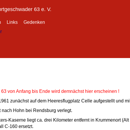
ortgeschwader 63 e. V.
m
Links
Gedenken
r
 63 von Anfang bis Ende wird demnächst hier erscheinen !
1 zunächst auf dem Heeresflugplatz Celle aufgestellt und mit
 nach Hohn bei Rendsburg verlegt.
-Kaserne liegt ca. drei Kilometer entfernt in Krummenort (Alt
l C-160 ersetzt.