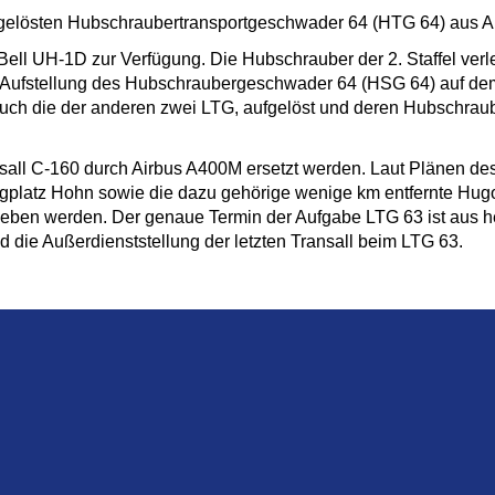
fgelösten Hubschraubertransportgeschwader 64 (HTG 64) aus Ah
ell UH-1D zur Verfügung. Die Hubschrauber der 2. Staffel ver
Aufstellung des Hubschraubergeschwader 64 (HSG 64) auf dem 
auch die der anderen zwei LTG, aufgelöst und deren Hubschra
nsall C-160 durch Airbus A400M ersetzt werden. Laut Plänen de
flugplatz Hohn sowie die dazu gehörige wenige km entfernte Hu
fgeben werden. Der genaue Termin der Aufgabe LTG 63 ist aus he
 die Außerdienststellung der letzten Transall beim LTG 63.