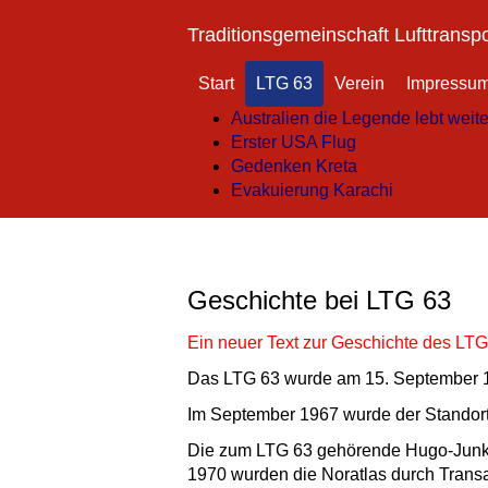
Traditionsgemeinschaft Lufttransp
Start
LTG 63
Verein
Impressu
Australien die Legende lebt weite
Erster USA Flug
Gedenken Kreta
Evakuierung Karachi
Geschichte bei LTG 63
Ein neuer Text zur Geschichte des LTG
Das LTG 63 wurde am 15. September 196
Im September 1967 wurde der Standort
Die zum LTG 63 gehörende Hugo-Junkers
1970 wurden die Noratlas durch Transal